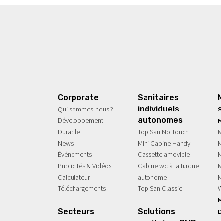
S INDIVIDUELS
UR
SECTEUR
SOLUTIONS
SECTEUR
GAMM
nomes
Évènementiel
Sanitaires PMR
Tourisme 
Mod
INE
MAGAZINE
MAGAZINE
nements
nouvelles
Spot & Vid
Corporate
Sanitaires
individuels
Qui sommes-nous ?
autonomes
Développement
M
Durable
Top San No Touch
M
News
Mini Cabine Handy
M
Événements
Cassette amovible
M
Publicités & Vidéos
Cabine wc à la turque
M
Calculateur
autonome
M
Téléchargements
Top San Classic
W
Secteurs
Solutions