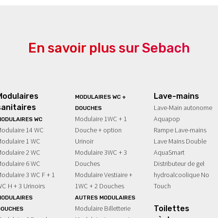
E
SECTEUR
GAMME
SECT
TOIL
En savoir plus sur Sebach
& Loisirs
ulaires
Industrie
Lave-mains
Mar
Sè
eo
Modulaires
Lave-mains
MODULAIRES WC +
sanitaires
Lave-Main autonome
DOUCHES
Modulaire 1WC + 1
Aquapop
ODULAIRES WC
odulaire 14 WC
Douche + option
Rampe Lave-mains
odulaire 1 WC
Urinoir
Lave Mains Double
odulaire 2 WC
Modulaire 3WC + 3
AquaSmart
odulaire 6 WC
Douches
Distributeur de gel
odulaire 3 WC F + 1
Modulaire Vestiaire +
hydroalcoolique No
C H + 3 Urinoirs
1WC + 2 Douches
Touch
MODULAIRES
AUTRES MODULAIRES
Modulaire Billetterie
Toilettes
DOUCHES