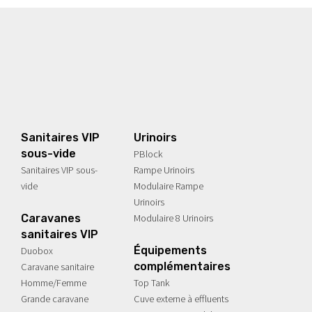
EUR
ETTES
SECTEUR
SANITAIRES INDIVIDUELS
SECT
SANI
iages
ches
Agriculture
Raccordables
Esp
VIP
Sanitaires VIP
Urinoirs
sous-vide
PBlock
Sanitaires VIP sous-
Rampe Urinoirs
vide
Modulaire Rampe
Urinoirs
Caravanes
Modulaire 8 Urinoirs
sanitaires VIP
Équipements
Duobox
complémentaires
Caravane sanitaire
Homme/Femme
Top Tank
Grande caravane
Cuve externe à effluents