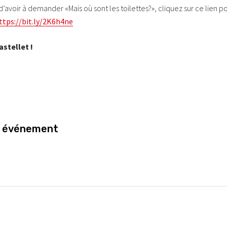
 d’avoir à demander «Mais où sont les toilettes?», cliquez sur ce lien p
ttps://bit.ly/2K6h4ne
stellet !
t événement