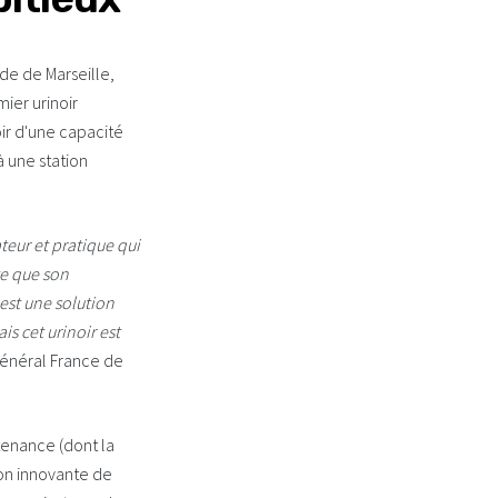
de de Marseille,
ier urinoir
ir d'une capacité
à une station
teur et pratique qui
te que son
 est une solution
is cet urinoir est
Général France de
tenance (dont la
son innovante de