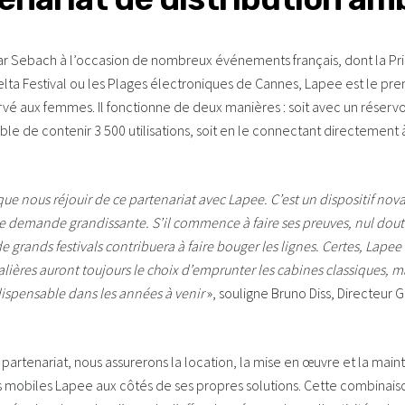
ar Sebach à l’occasion de nombreux événements français, dont la Pri
lta Festival ou les Plages électroniques de Cannes, Lapee est le prem
vé aux femmes. Il fonctionne de deux manières : soit avec un réservo
able de contenir 3 500 utilisations, soit en le connectant directement 
e nous réjouir de ce partenariat avec Lapee. C’est un dispositif nova
e demande grandissante. S’il commence à faire ses preuves, nul dou
grands festivals contribuera à faire bouger les lignes. Certes, Lapee
valières auront toujours le choix d’emprunter les cabines classiques, ma
dispensable dans les années à venir
», souligne Bruno Diss, Directeur 
partenariat, nous assurerons la location, la mise en œuvre et la main
rs mobiles Lapee aux côtés de ses propres solutions. Cette combinai