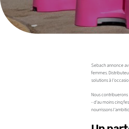
Sebach annonce avo
femmes. Distributeu
solutions à l’occasi
Nous contribuerons a
- d’au moins cinq f
nourrissons l’ambiti
Un part