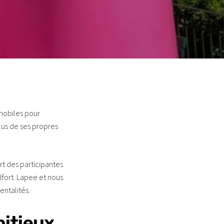
 mobiles pour
lus de ses propres
rt des participantes
lfort. Lapee et nous
entalités.
bitieux