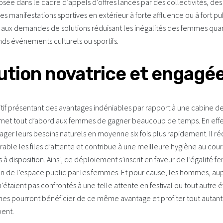
sée dans le cadre d’appels d’offres lancés par des collectivités, des
es manifestations sportives en extérieur à forte affluence ou à fort pub
x demandes de solutions réduisant les inégalités des femmes quant
ands événements culturels ou sportifs.
ution novatrice et engagé
tif présentant des avantages indéniables par rapport à une cabine de
permet tout d’abord aux femmes de gagner beaucoup de temps. En effet
ger leurs besoins naturels en moyenne six fois plus rapidement. Il r
able les files d’attente et contribue à une meilleure hygiène au co
mis à disposition. Ainsi, ce déploiement s’inscrit en faveur de l’égali
on de l’espace public par les femmes. Et pour cause, les hommes, aup
 n’étaient pas confrontés à une telle attente en festival ou tout autre
es pourront bénéficier de ce même avantage et profiter tout autan
pent.