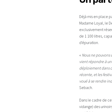
Déjà mis en place p
Madame Loyal, le De
exclusivement réser
de 1 100 litres, cap
d'épuration.
«
Nous ne pouvons qu
vient répondre à un
déploiement dans de 
récente, et les festi
voué à se rendre in
Sebach.
Dans le cadre de ce 
vidange) des urinoi