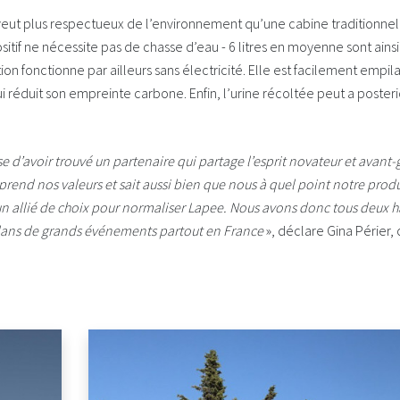
veut plus respectueux de l’environnement qu’une cabine traditionnel
sitif ne nécessite pas de chasse d’eau - 6 litres en moyenne sont ain
ion fonctionne par ailleurs sans électricité. Elle est facilement empi
i réduit son empreinte carbone. Enfin, l’urine récoltée peut a posterio
se d’avoir trouvé un partenaire qui partage l’esprit novateur et avant-
nd nos valeurs et sait aussi bien que nous à quel point notre produit
un allié de choix pour normaliser Lapee. Nous avons donc tous deux hâ
dans de grands événements partout en France
», déclare Gina Périer,