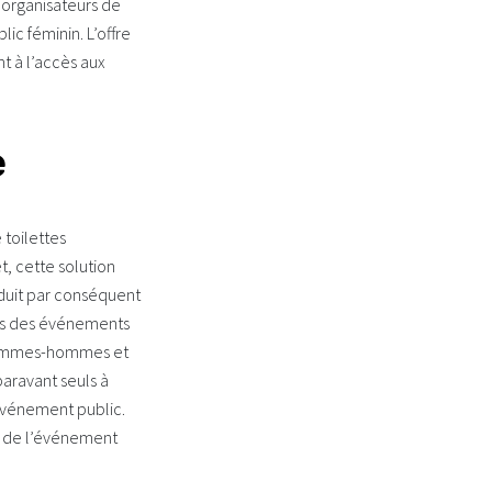
 organisateurs de
lic féminin. L’offre
 à l’accès aux
e
 toilettes
, cette solution
éduit par conséquent
urs des événements
té femmes-hommes et
aravant seuls à
 événement public.
t de l’événement