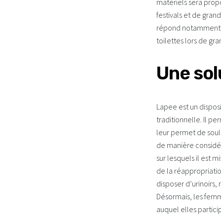
matériels sera propo
festivals et de grand
répond notamment au
toilettes lors de gr
Une sol
Lapee est un disposi
traditionnelle. Il 
leur permet de soula
de manière considér
sur lesquels il est 
de la réappropriati
disposer d’urinoirs,
Désormais, les femm
auquel elles partici